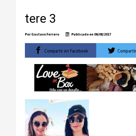
Ayuntamiento de Los Cabos llama a extremar pr
tere 3
Convoca bomberos de CSL y Fonmar a torneo de p
WestJet reactivará vuelo directo entre Regina, 
Por
Gustavo Ferrero
Publicado en
06/08/2017
El ATP 250 de Los Cabos celebrará su décimo ani
Baja California Sur construirá una agenda común
Compartir en Facebook
Compartir
Inicia Ayuntamiento de Los Cabos preparativos pa
Atiende XV Ayuntamiento de Los Cabos plantea
Abierto Los Cabos celebra 10 años con un cuadro 