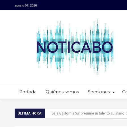
agosto 07, 2026
Portada
Quiénes somos
Secciones
C
Baja California Sur presume su talento culinario:
ÚLTIMA HORA:
Servidores públicos realizan recorridos para la p