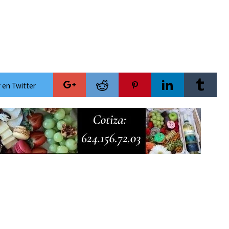
ecauciones por mar de fondo
esca de orilla en playa Migriño
Cánada y Los Cabos para la temporada invernal
versario con acceso gratuito y la posibilidad de ganar una camioneta Mazda
 rumbo al Servicio Universal de Salud
 en Twitter
ra las celebraciones del Mes Patrio
mientos de Antorcha Campesina
de lujo y con actividades de acceso libre