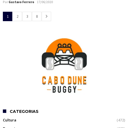
Por
Gustavo Ferrero
17/06/2020
1
2
3
8
CATEGORIAS
Cultura
(472)