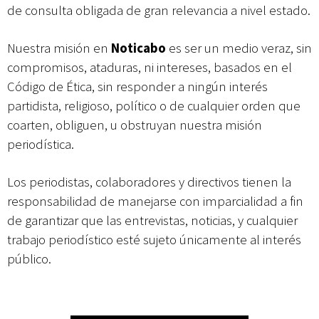
de consulta obligada de gran relevancia a nivel estado.
Campesina
Abierto Los Cabos celebra 10 años con un cuadro de lujo y con
Nuestra misión en
Noticabo
es ser un medio veraz, sin
actividades de acceso libre
compromisos, ataduras, ni intereses, basados en el
Código de Ética, sin responder a ningún interés
partidista, religioso, político o de cualquier orden que
coarten, obliguen, u obstruyan nuestra misión
periodística.
Los periodistas, colaboradores y directivos tienen la
responsabilidad de manejarse con imparcialidad a fin
de garantizar que las entrevistas, noticias, y cualquier
trabajo periodístico esté sujeto únicamente al interés
público.