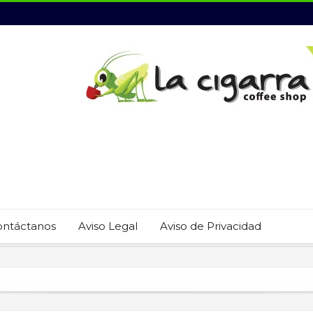
ontáctanos
Aviso Legal
Aviso de Privacidad
 22 restaurantes reciben las placas de la Guía MICHELIN 2026
revención del trabajo infantil en Cabo San Lucas