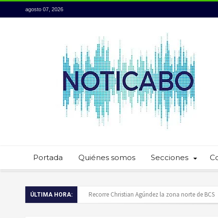
agosto 07, 2026
Portada
Quiénes somos
Secciones
C
Baja California Sur presume su talento culinario:
ÚLTIMA HORA:
Servidores públicos realizan recorridos para la p