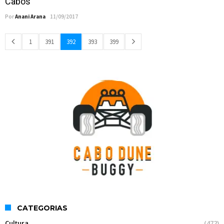
Cabos
Por
Anani Arana
11/09/2017
1
391
392
393
399
CATEGORIAS
Cultura
(472)