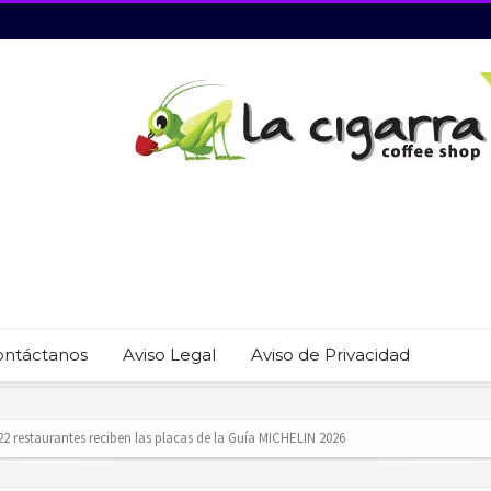
ontáctanos
Aviso Legal
Aviso de Privacidad
revención del trabajo infantil en Cabo San Lucas
ecauciones por mar de fondo