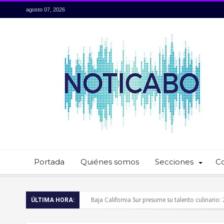
agosto 07, 2026
Portada
Quiénes somos
Secciones
C
Servidores públicos realizan recorridos para la p
ÚLTIMA HORA:
Ayuntamiento de Los Cabos llama a extremar pr