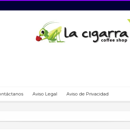
ontáctanos
Aviso Legal
Aviso de Privacidad
 22 restaurantes reciben las placas de la Guía MICHELIN 2026
revención del trabajo infantil en Cabo San Lucas