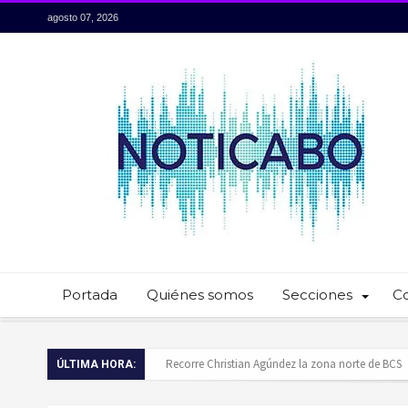
agosto 07, 2026
Portada
Quiénes somos
Secciones
C
Baja California Sur presume su talento culinario:
ÚLTIMA HORA:
Servidores públicos realizan recorridos para la p