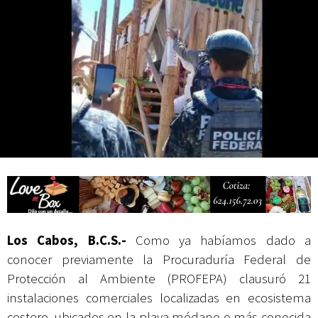
Campesina
Los Cabos, B.C.S.-
Como ya habíamos dado a
conocer previamente la Procuraduría Federal de
Protección al Ambiente (PROFEPA) clausuró 21
instalaciones comerciales localizadas en ecosistema
costero, ubicados en la playa médano o más conocida