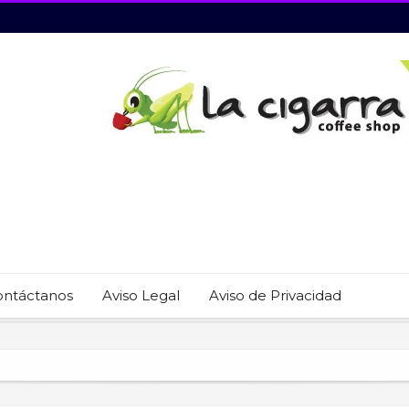
ontáctanos
Aviso Legal
Aviso de Privacidad
 22 restaurantes reciben las placas de la Guía MICHELIN 2026
revención del trabajo infantil en Cabo San Lucas