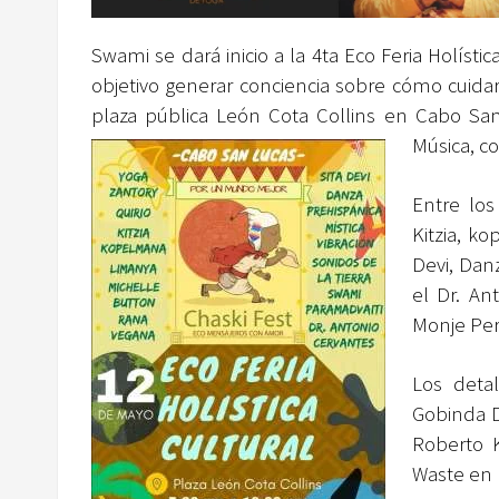
Swami se dará inicio a la 4ta Eco Feria Holísti
objetivo generar conciencia sobre cómo cuida
plaza pública León Cota Collins en Cabo San 
Música, co
Entre los
Kitzia, k
Devi, Danz
el Dr. An
Monje Per
Los deta
Gobinda D
Roberto 
Waste en 