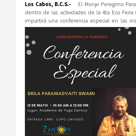
Los Cabos, B.C.S.-
El Monje Peregrino
Par
dentro de las actividades de la 4ta
Eco Feria 
impartirá una conferencia especial en las in