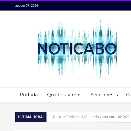
agosto 07, 2026
Portada
Quiénes somos
Secciones
C
Baja California Sur presume su talento culinario:
ÚLTIMA HORA:
Servidores públicos realizan recorridos para la p