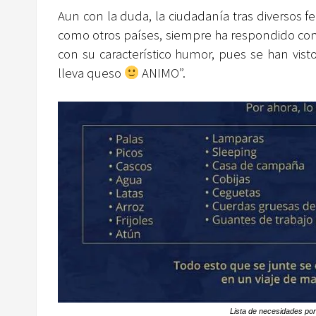
Aun con la duda, la ciudadanía tras diversos
como otros países, siempre ha respondido con 
con su característico humor, pues se han vist
lleva queso
ANIMO”.
Lista de necesidades por 