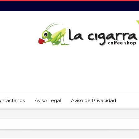
ontáctanos
Aviso Legal
Aviso de Privacidad
 22 restaurantes reciben las placas de la Guía MICHELIN 2026
revención del trabajo infantil en Cabo San Lucas