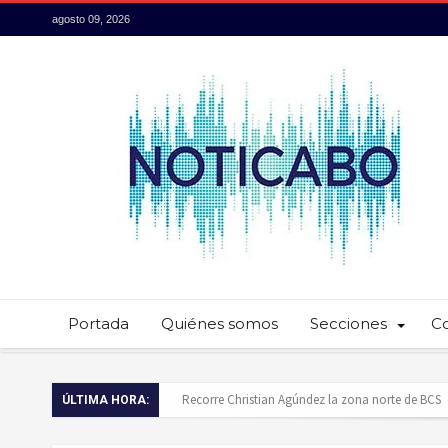
agosto 09, 2026
Portada
Quiénes somos
Secciones
C
Baja California Sur presume su talento culinario:
ÚLTIMA HORA:
Servidores públicos realizan recorridos para la p