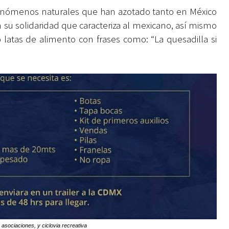
 fenómenos naturales que han azotado tanto en México
su solidaridad que caracteriza al mexicano, así mismo
o latas de alimento con frases como: “La quesadilla si
asociaciones, y ciclovia recreativa