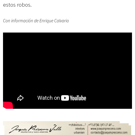
estos robos.
Con información de Enrique Calvario