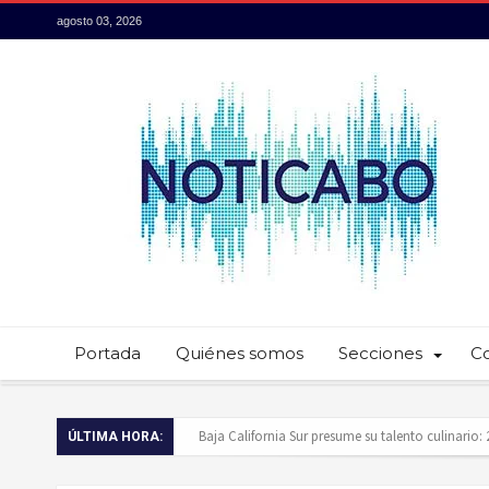
agosto 03, 2026
Portada
Quiénes somos
Secciones
C
Baja California Sur presume su talento culinario:
ÚLTIMA HORA:
Servidores públicos realizan recorridos para la p