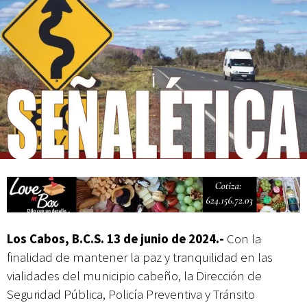
Mes Patrio
Atiende XV Ayuntamiento de Los Cabos planteamientos de Antorcha
Campesina
Los Cabos, B.C.S. 13 de junio de 2024.-
Con la
finalidad de mantener la paz y tranquilidad en las
vialidades del municipio cabeño, la Dirección de
Seguridad Pública, Policía Preventiva y Tránsito