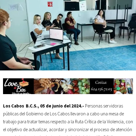
Mes Patrio
Atiende XV Ayuntamiento de Los Cabos planteamientos de Antorcha
Campesina
Los Cabos B.C.S., 05 de junio del 2024.-
Personas servidoras
públicas del Gobierno de Los Cabos llevaron a cabo una mesa de
trabajo para tratar temas respecto a la Ruta Crítica de la Violencia, con
el objetivo de actualizar, acordar y sincronizar el proceso de atención