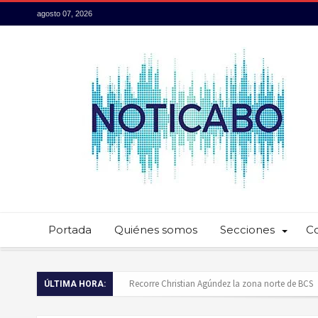
agosto 07, 2026
Portada
Quiénes somos
Secciones
C
Baja California Sur presume su talento culinario:
ÚLTIMA HORA:
Servidores públicos realizan recorridos para la p