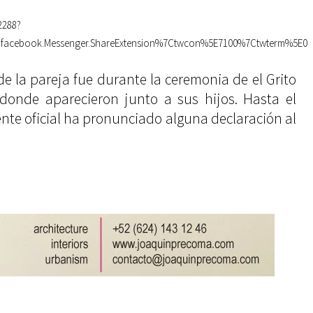
2288?
facebook.Messenger.ShareExtension%7Ctwcon%5E7100%7Ctwterm%5E0
e la pareja fue durante la ceremonia de el Grito
donde aparecieron junto a sus hijos. Hasta el
te oficial ha pronunciado alguna declaración al