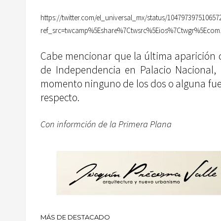
https://twitter.com/el_universal_mx/status/104797397510657
ref_src=twcamp%5Eshare%7Ctwsrc%5Eios%7Ctwgr%5Ecom.
Cabe mencionar que la última aparición d
de Independencia en Palacio Nacional, 
momento ninguno de los dos o alguna fuen
respecto.
Con informción de la Primera Plana
MÁS DE DESTACADO