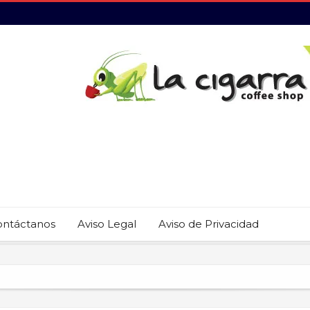
ontáctanos
Aviso Legal
Aviso de Privacidad
 22 restaurantes reciben las placas de la Guía MICHELIN 2026
revención del trabajo infantil en Cabo San Lucas