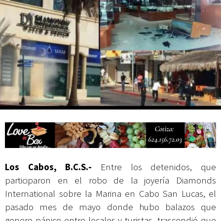
Mes Patrio
Atiende XV Ayuntamiento de Los Cabos planteamientos de Antorcha
Campesina
Los Cabos, B.C.S.-
Entre los detenidos, que
participaron en el robo de la joyería Diamonds
International sobre la Marina en Cabo San Lucas, el
pasado mes de mayo donde hubo balazos que
genero pánico entre locales y turistas, trascendió que