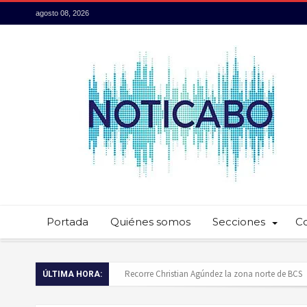
agosto 08, 2026
Portada
Quiénes somos
Secciones
C
Recorre Christian Agúndez la zona norte de BCS
ÚLTIMA HORA:
Baja California Sur presume su talento culinario: