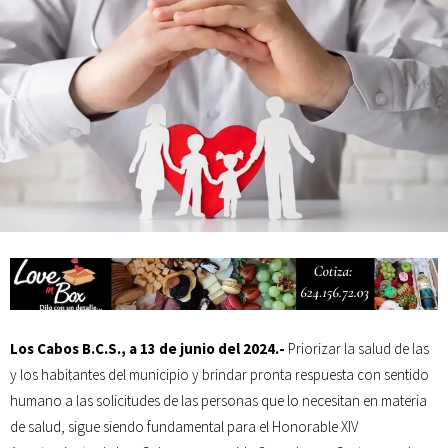
Mes Patrio
Atiende XV Ayuntamiento de Los Cabos planteamientos de Antorcha
Campesina
Los Cabos B.C.S., a 13 de junio del 2024.-
Priorizar la salud de las
y los habitantes del municipio y brindar pronta respuesta con sentido
humano a las solicitudes de las personas que lo necesitan en materia
de salud, sigue siendo fundamental para el Honorable XIV