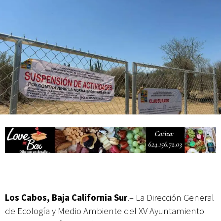
Campesina
Abierto Los Cabos celebra 10 años con un cuadro de lujo y con
actividades de acceso libre
Los Cabos, Baja California Sur
.– La Dirección General
de Ecología y Medio Ambiente del XV Ayuntamiento