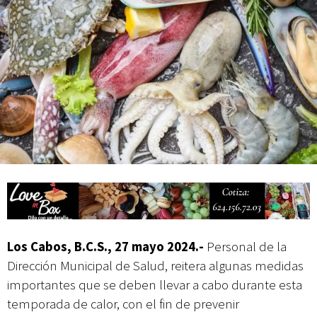
Mes Patrio
Atiende XV Ayuntamiento de Los Cabos planteamientos de Antorcha
Campesina
Los Cabos, B.C.S., 27 mayo 2024.-
Personal de la
Dirección Municipal de Salud, reitera algunas medidas
importantes que se deben llevar a cabo durante esta
temporada de calor, con el fin de prevenir