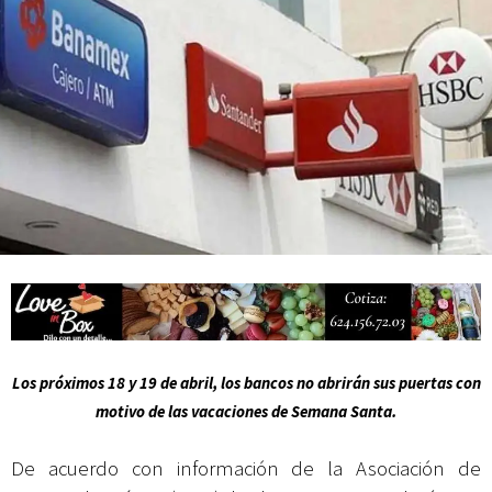
Campesina
Abierto Los Cabos celebra 10 años con un cuadro de lujo y con
actividades de acceso libre
Los próximos 18 y 19 de abril, los bancos no abrirán sus puertas con
motivo de las vacaciones de Semana Santa.
De acuerdo con información de la Asociación de