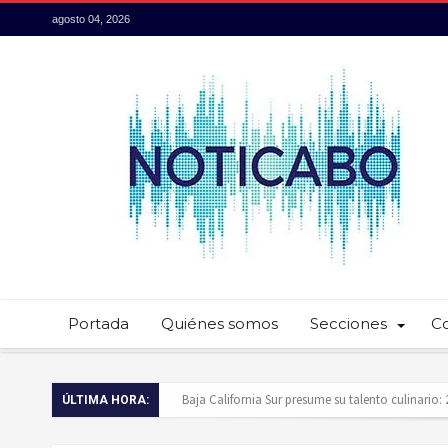
agosto 04, 2026
Portada
Quiénes somos
Secciones
C
Servidores públicos realizan recorridos para la p
ÚLTIMA HORA:
Ayuntamiento de Los Cabos llama a extremar pr