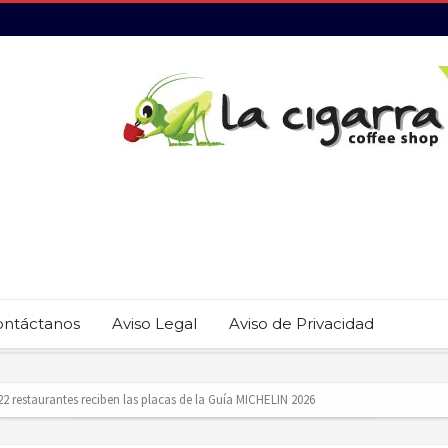
ontáctanos
Aviso Legal
Aviso de Privacidad
revención del trabajo infantil en Cabo San Lucas
ecauciones por mar de fondo