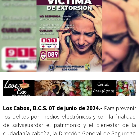
Mes Patrio
Atiende XV Ayuntamiento de Los Cabos planteamientos de Antorcha
Campesina
Los Cabos, B.C.S. 07 de junio de 2024.-
Para prevenir
los delitos por medios electrónicos y con la finalidad
de salvaguardar el patrimonio y el bienestar de la
ciudadanía cabeña, la Dirección General de Seguridad