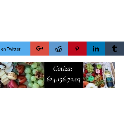
ecauciones por mar de fondo
esca de orilla en playa Migriño
Cánada y Los Cabos para la temporada invernal
versario con acceso gratuito y la posibilidad de ganar una camioneta Mazda
 rumbo al Servicio Universal de Salud
 en Twitter
ra las celebraciones del Mes Patrio
mientos de Antorcha Campesina
de lujo y con actividades de acceso libre