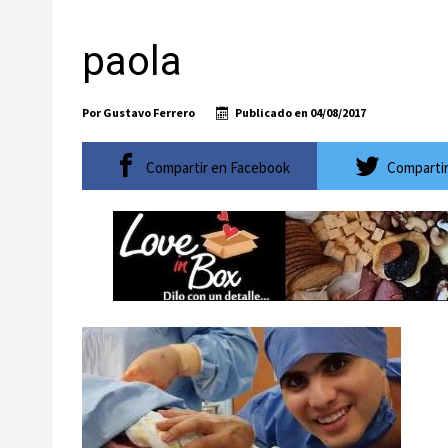
Ayuntamiento de Los Cabos llama a extremar pr
paola
Convoca bomberos de CSL y Fonmar a torneo de p
WestJet reactivará vuelo directo entre Regina, 
Por
Gustavo Ferrero
Publicado en
04/08/2017
El ATP 250 de Los Cabos celebrará su décimo ani
Baja California Sur construirá una agenda común
Compartir en Facebook
Compartir
Inicia Ayuntamiento de Los Cabos preparativos pa
Atiende XV Ayuntamiento de Los Cabos plantea
Abierto Los Cabos celebra 10 años con un cuadro 