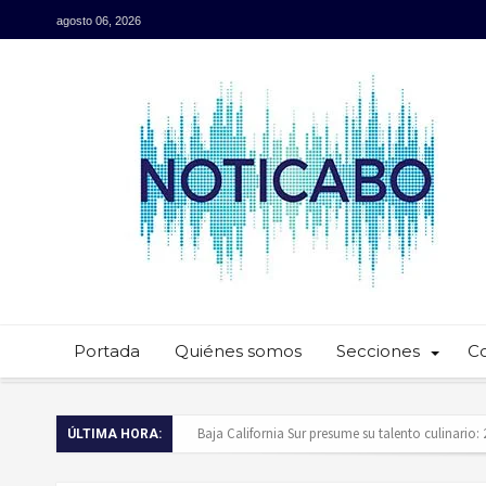
agosto 06, 2026
Portada
Quiénes somos
Secciones
C
Baja California Sur presume su talento culinario:
ÚLTIMA HORA:
Servidores públicos realizan recorridos para la p