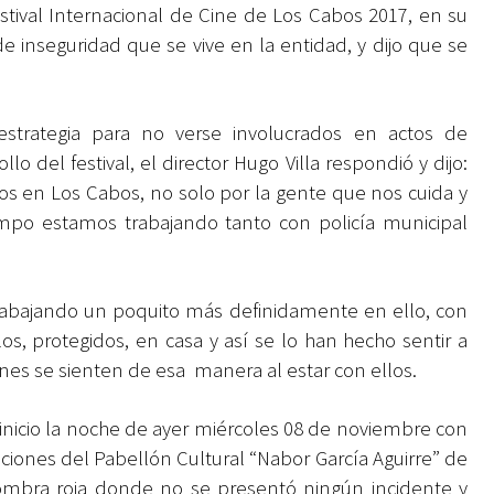
Festival Internacional de Cine de Los Cabos 2017, en su
e inseguridad que se vive en la entidad, y dijo que se
strategia para no verse involucrados en actos de
o del festival, el director Hugo Villa respondió y dijo:
s en Los Cabos, no solo por la gente que nos cuida y
mpo estamos trabajando tanto con policía municipal
abajando un poquito más definidamente en ello, con
s, protegidos, en casa y así se lo han hecho sentir a
nes se sienten de esa manera al estar con ellos.
 inicio la noche de ayer miércoles 08 de noviembre con
aciones del Pabellón Cultural “Nabor García Aguirre” de
fombra roja donde no se presentó ningún incidente y