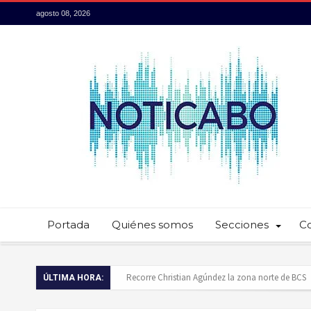
agosto 08, 2026
Portada
Quiénes somos
Secciones
C
Recorre Christian Agúndez la zona norte de BCS
ÚLTIMA HORA:
Baja California Sur presume su talento culinario: