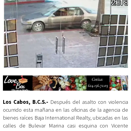
Campesina
Abierto Los Cabos celebra 10 años con un cuadro de lujo y con
actividades de acceso libre
Los Cabos, B.C.S.-
Después del asalto con violencia
ocurrido esta mañana en las oficinas de la agencia de
bienes raíces Baja International Realty, ubicadas en las
calles de Bulevar Marina casi esquina con Vicente