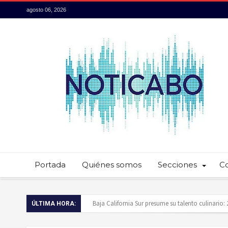
agosto 06, 2026
Portada
Quiénes somos
Secciones
C
Baja California Sur presume su talento culinario:
ÚLTIMA HORA:
Servidores públicos realizan recorridos para la p