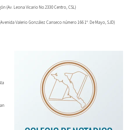
ón (Av. Leona Vicario No.2330 Centro, CSL)
a (Avenida Valerio González Canseco número 166 1º. De Mayo, SJD)
sta
San