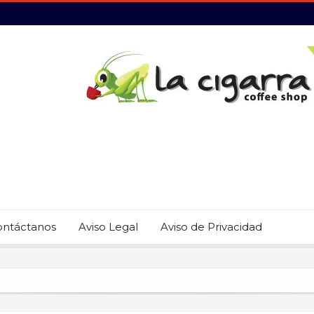
ontáctanos
Aviso Legal
Aviso de Privacidad
 22 restaurantes reciben las placas de la Guía MICHELIN 2026
revención del trabajo infantil en Cabo San Lucas