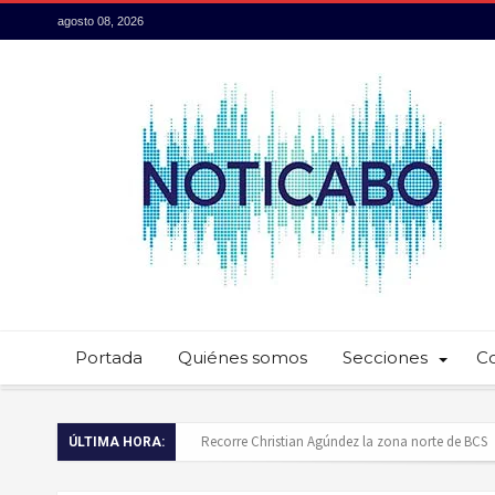
agosto 08, 2026
Portada
Quiénes somos
Secciones
C
Baja California Sur presume su talento culinario:
ÚLTIMA HORA:
Servidores públicos realizan recorridos para la p