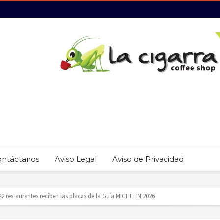
ontáctanos
Aviso Legal
Aviso de Privacidad
revención del trabajo infantil en Cabo San Lucas
ecauciones por mar de fondo