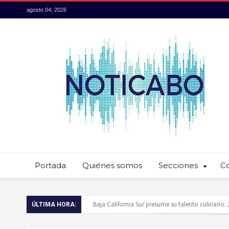
agosto 04, 2026
Portada
Quiénes somos
Secciones
C
Servidores públicos realizan recorridos para la p
ÚLTIMA HORA:
Ayuntamiento de Los Cabos llama a extremar pr