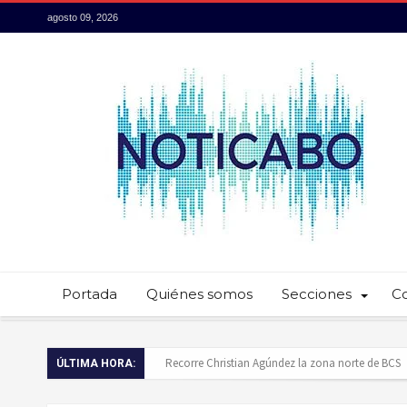
agosto 09, 2026
Portada
Quiénes somos
Secciones
C
Recorre Christian Agúndez la zona norte de BCS
ÚLTIMA HORA:
Baja California Sur presume su talento culinario: