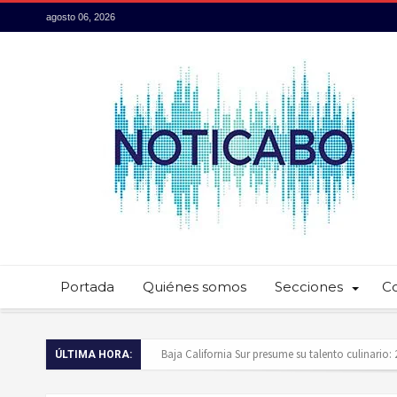
agosto 06, 2026
Portada
Quiénes somos
Secciones
C
Servidores públicos realizan recorridos para la p
ÚLTIMA HORA:
Ayuntamiento de Los Cabos llama a extremar pr