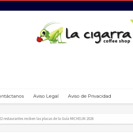
ontáctanos
Aviso Legal
Aviso de Privacidad
revención del trabajo infantil en Cabo San Lucas
ecauciones por mar de fondo