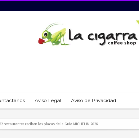
ontáctanos
Aviso Legal
Aviso de Privacidad
revención del trabajo infantil en Cabo San Lucas
ecauciones por mar de fondo