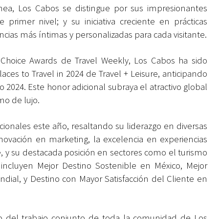
ínea, Los Cabos se distingue por sus impresionantes
e primer nivel; y su iniciativa creciente en prácticas
cias más íntimas y personalizadas para cada visitante.
Choice Awards de Travel Weekly, Los Cabos ha sido
ces to Travel in 2024 de Travel + Leisure, anticipando
o 2024. Este honor adicional subraya el atractivo global
mo de lujo.
ionales este año, resaltando su liderazgo en diversas
nnovación en marketing, la excelencia en experiencias
ente, y su destacada posición en sectores como el turismo
 incluyen Mejor Destino Sostenible en México, Mejor
ial, y Destino con Mayor Satisfacción del Cliente en
o del trabajo conjunto de toda la comunidad de Los