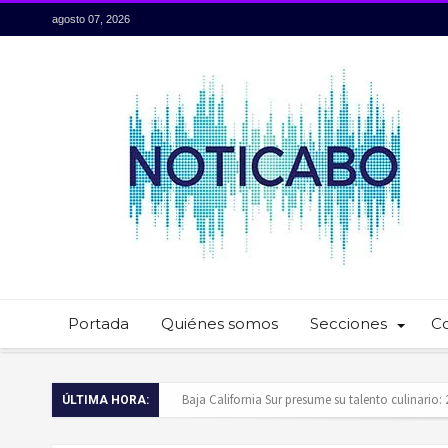
agosto 07, 2026
Portada
Quiénes somos
Secciones
C
Servidores públicos realizan recorridos para la p
ÚLTIMA HORA:
Ayuntamiento de Los Cabos llama a extremar pr