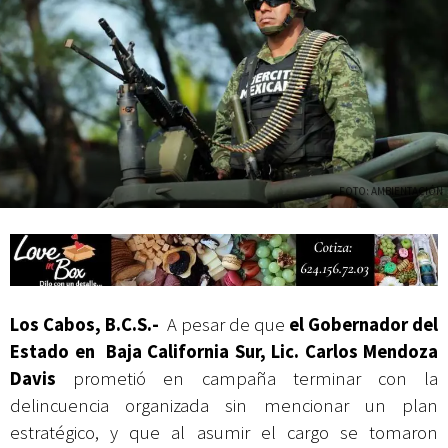
actividades de acceso libre
FOTO: AMBIENTACIÓN
Los Cabos, B.C.S.-
A pesar de que
el Gobernador del
Estado en Baja California Sur, Lic. Carlos Mendoza
Davis
prometió en campaña terminar con la
delincuencia organizada sin mencionar un plan
estratégico, y que al asumir el cargo se tomaron