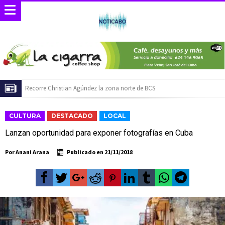
Baja California Sur presume su talento culinario: 22 restaurantes reciben
las placas de la Guía MICHELIN 2026
Servidores públicos realizan recorridos para la prevención del trabajo
CULTURA
DESTACADO
LOCAL
infantil en Cabo San Lucas
Ayuntamiento de Los Cabos llama a extremar precauciones por mar de
Lanzan oportunidad para exponer fotografías en Cuba
fondo
Convoca bomberos de CSL y Fonmar a torneo de pesca de orilla en
Por
Anani Arana
Publicado en
21/11/2018
playa Migriño
WestJet reactivará vuelo directo entre Regina, Cánada y Los Cabos para
la temporada invernal
El ATP 250 de Los Cabos celebrará su décimo aniversario con acceso
gratuito y la posibilidad de ganar una camioneta Mazda
Baja California Sur construirá una agenda común rumbo al Servicio
Universal de Salud
Inicia Ayuntamiento de Los Cabos preparativos para las celebraciones del
Mes Patrio
Atiende XV Ayuntamiento de Los Cabos planteamientos de Antorcha