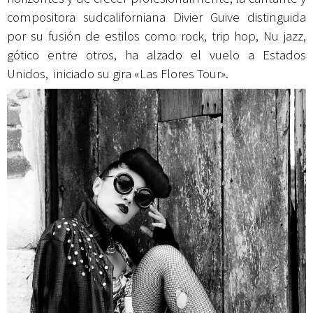
compositora sudcaliforniana
Divier Guive
distinguida
por su fusión de estilos como rock, trip hop, Nu jazz,
gótico entre otros, ha alzado el vuelo a Estados
Unidos, iniciado su gira «Las Flores Tour».