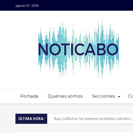
agosto 07, 2026
Portada
Quiénes somos
Secciones
C
Baja California Sur presume su talento culinario:
ÚLTIMA HORA:
Servidores públicos realizan recorridos para la p