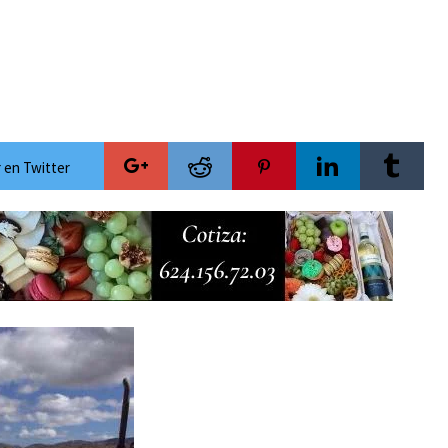
ecauciones por mar de fondo
esca de orilla en playa Migriño
Cánada y Los Cabos para la temporada invernal
versario con acceso gratuito y la posibilidad de ganar una camioneta Mazda
 rumbo al Servicio Universal de Salud
 en Twitter
ra las celebraciones del Mes Patrio
mientos de Antorcha Campesina
de lujo y con actividades de acceso libre