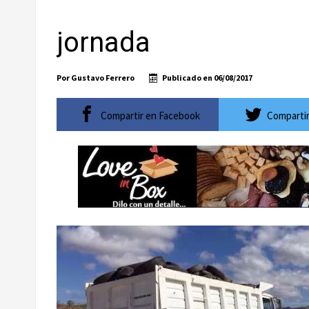
Ayuntamiento de Los Cabos llama a extremar pr
jornada
Convoca bomberos de CSL y Fonmar a torneo de p
WestJet reactivará vuelo directo entre Regina, 
Por
Gustavo Ferrero
Publicado en
06/08/2017
El ATP 250 de Los Cabos celebrará su décimo ani
Baja California Sur construirá una agenda común
Compartir en Facebook
Compartir
Inicia Ayuntamiento de Los Cabos preparativos pa
Atiende XV Ayuntamiento de Los Cabos plantea
Abierto Los Cabos celebra 10 años con un cuadro 