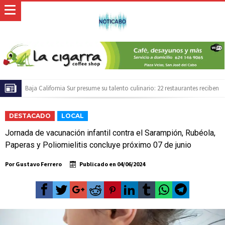
Baja California Sur presume su talento culinario: 22 restaurantes reciben
las placas de la Guía MICHELIN 2026
Servidores públicos realizan recorridos para la prevención del trabajo
DESTACADO
LOCAL
infantil en Cabo San Lucas
Ayuntamiento de Los Cabos llama a extremar precauciones por mar de
Jornada de vacunación infantil contra el Sarampión, Rubéola,
fondo
Convoca bomberos de CSL y Fonmar a torneo de pesca de orilla en
Paperas y Poliomielitis concluye próximo 07 de junio
playa Migriño
WestJet reactivará vuelo directo entre Regina, Cánada y Los Cabos para
Por
Gustavo Ferrero
Publicado en
04/06/2024
la temporada invernal
El ATP 250 de Los Cabos celebrará su décimo aniversario con acceso
gratuito y la posibilidad de ganar una camioneta Mazda
Baja California Sur construirá una agenda común rumbo al Servicio
Universal de Salud
Inicia Ayuntamiento de Los Cabos preparativos para las celebraciones del
Mes Patrio
Atiende XV Ayuntamiento de Los Cabos planteamientos de Antorcha