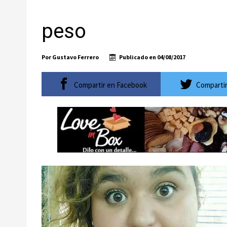
Ayuntamiento de Los Cabos llama a extremar pr
peso
Convoca bomberos de CSL y Fonmar a torneo de p
WestJet reactivará vuelo directo entre Regina, 
Por
Gustavo Ferrero
Publicado en
04/08/2017
El ATP 250 de Los Cabos celebrará su décimo ani
Baja California Sur construirá una agenda común
Compartir en Facebook
Compartir
Inicia Ayuntamiento de Los Cabos preparativos pa
Atiende XV Ayuntamiento de Los Cabos plantea
Abierto Los Cabos celebra 10 años con un cuadro 