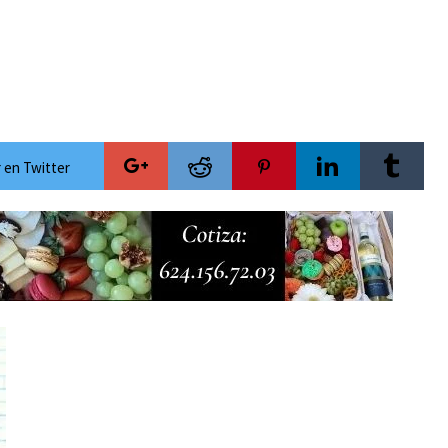
ecauciones por mar de fondo
esca de orilla en playa Migriño
Cánada y Los Cabos para la temporada invernal
versario con acceso gratuito y la posibilidad de ganar una camioneta Mazda
 rumbo al Servicio Universal de Salud
 en Twitter
ra las celebraciones del Mes Patrio
mientos de Antorcha Campesina
de lujo y con actividades de acceso libre