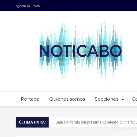
agosto 07, 2026
Portada
Quiénes somos
Secciones
C
Baja California Sur presume su talento culinario:
ÚLTIMA HORA:
Servidores públicos realizan recorridos para la p