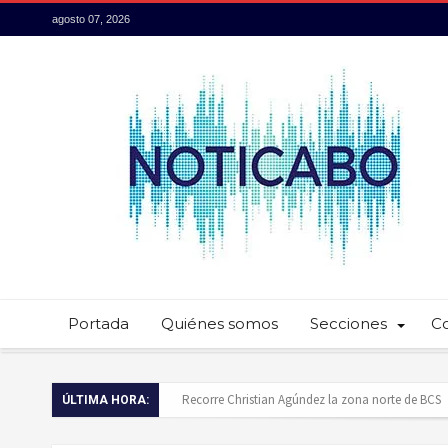
agosto 07, 2026
Portada
Quiénes somos
Secciones
C
Baja California Sur presume su talento culinario:
ÚLTIMA HORA:
Servidores públicos realizan recorridos para la p