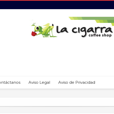
ontáctanos
Aviso Legal
Aviso de Privacidad
 22 restaurantes reciben las placas de la Guía MICHELIN 2026
revención del trabajo infantil en Cabo San Lucas