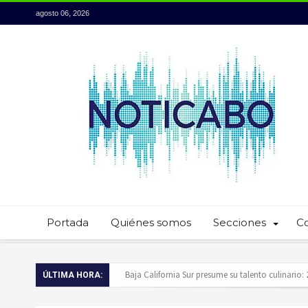
agosto 06, 2026
Portada
Quiénes somos
Secciones
C
Servidores públicos realizan recorridos para la p
ÚLTIMA HORA:
Ayuntamiento de Los Cabos llama a extremar pr