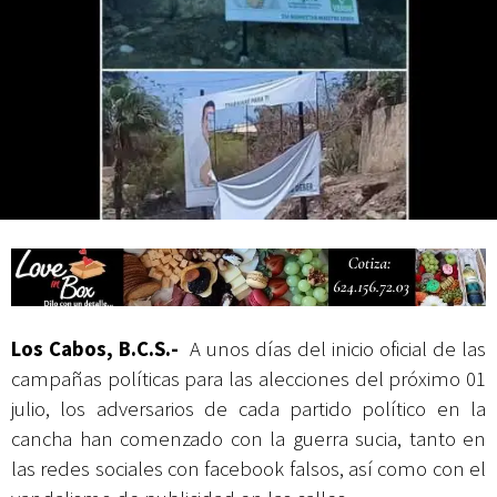
Mes Patrio
Atiende XV Ayuntamiento de Los Cabos planteamientos de Antorcha
Campesina
Los Cabos, B.C.S.-
A unos días del inicio oficial de las
campañas políticas para las alecciones del próximo 01
julio, los adversarios de cada partido político en la
cancha han comenzado con la guerra sucia, tanto en
las redes sociales con facebook falsos, así como con el