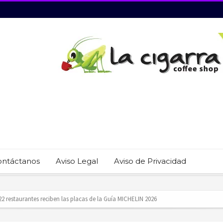
ontáctanos
Aviso Legal
Aviso de Privacidad
revención del trabajo infantil en Cabo San Lucas
ecauciones por mar de fondo