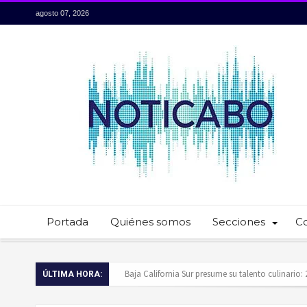
agosto 07, 2026
Portada
Quiénes somos
Secciones
C
Servidores públicos realizan recorridos para la p
ÚLTIMA HORA:
Ayuntamiento de Los Cabos llama a extremar pr