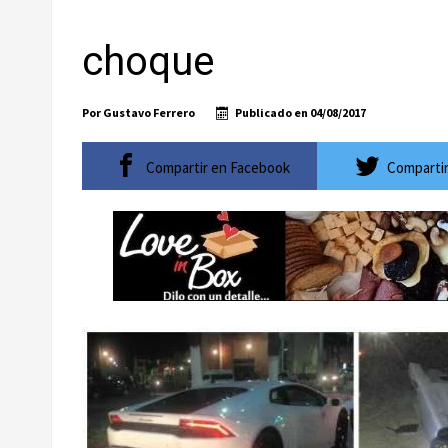
Ayuntamiento de Los Cabos llama a extremar pr
choque
Convoca bomberos de CSL y Fonmar a torneo de p
WestJet reactivará vuelo directo entre Regina, 
Por
Gustavo Ferrero
Publicado en
04/08/2017
El ATP 250 de Los Cabos celebrará su décimo ani
Baja California Sur construirá una agenda común
Compartir en Facebook
Compartir
Inicia Ayuntamiento de Los Cabos preparativos pa
Atiende XV Ayuntamiento de Los Cabos plantea
Abierto Los Cabos celebra 10 años con un cuadro 