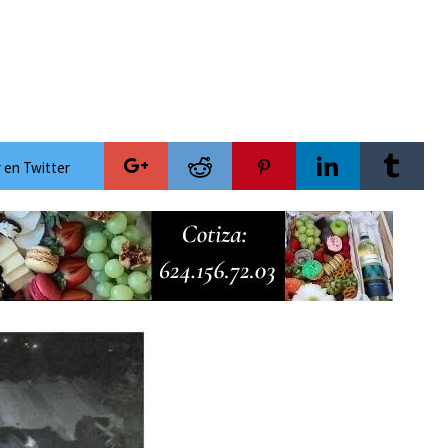
ecauciones por mar de fondo
esca de orilla en playa Migriño
Cánada y Los Cabos para la temporada invernal
versario con acceso gratuito y la posibilidad de ganar una camioneta Mazda
 rumbo al Servicio Universal de Salud
 en Twitter
ra las celebraciones del Mes Patrio
mientos de Antorcha Campesina
de lujo y con actividades de acceso libre