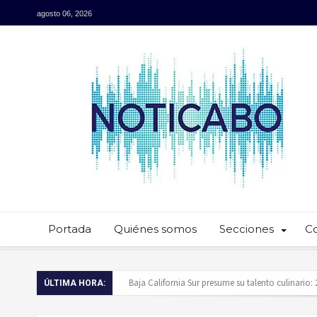
agosto 06, 2026
Portada
Quiénes somos
Secciones
C
Baja California Sur presume su talento culinario:
ÚLTIMA HORA:
Servidores públicos realizan recorridos para la p