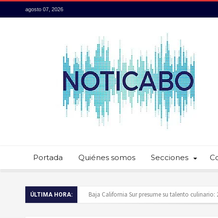
agosto 07, 2026
Portada
Quiénes somos
Secciones
C
Servidores públicos realizan recorridos para la p
ÚLTIMA HORA:
Ayuntamiento de Los Cabos llama a extremar pr