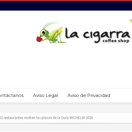
ontáctanos
Aviso Legal
Aviso de Privacidad
revención del trabajo infantil en Cabo San Lucas
ecauciones por mar de fondo