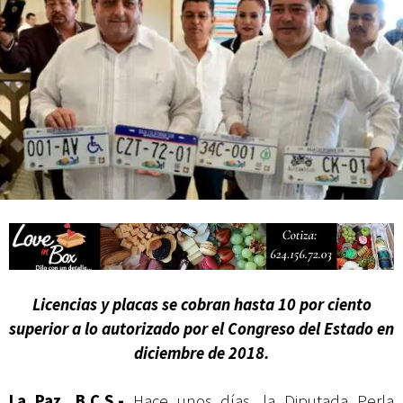
Mes Patrio
Atiende XV Ayuntamiento de Los Cabos planteamientos de Antorcha
Campesina
Licencias y placas se cobran hasta 10 por ciento
superior a lo autorizado por el Congreso del Estado en
diciembre de 2018.
La Paz, B.C.S.-
Hace unos días, la Diputada Perla