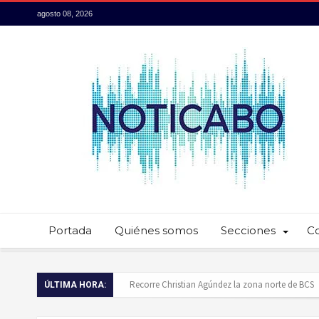
agosto 08, 2026
Portada
Quiénes somos
Secciones
C
Recorre Christian Agúndez la zona norte de BCS
ÚLTIMA HORA:
Baja California Sur presume su talento culinario: