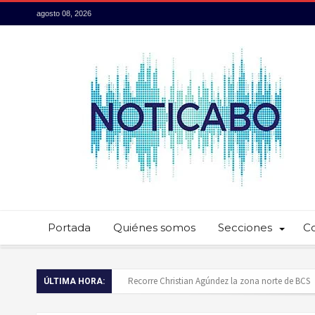
agosto 08, 2026
Portada
Quiénes somos
Secciones
C
Recorre Christian Agúndez la zona norte de BCS
ÚLTIMA HORA:
Baja California Sur presume su talento culinario: