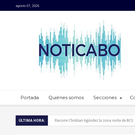
agosto 07, 2026
Portada
Quiénes somos
Secciones
C
Recorre Christian Agúndez la zona norte de BCS
ÚLTIMA HORA:
Baja California Sur presume su talento culinario: