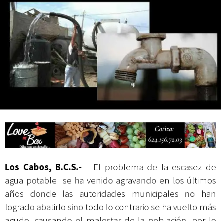
Mes Patrio
Atiende XV Ayuntamiento de Los Cabos planteamientos de Antorcha
Campesina
Los Cabos, B.C.S.-
El problema de la
escasez de
agua potable se ha venido agravando en los últimos
años donde las autoridades municipales no han
logrado abatirlo sino todo lo contrario se ha vuelto más
agudo, causando el malestar de la población, por lo