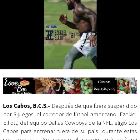
actividades de acceso libre
Los Cabos, B.C.S.-
Después de que fuera suspendido
por 6 juegos, el corredor de fútbol americano Ezekiel
Elliott, del equipo Dallas
Cowboys
de la NFL, eligió Los
Cabos para entrenar fuera de su país durante estas
seis semanas. Su regreso al campo será mañana